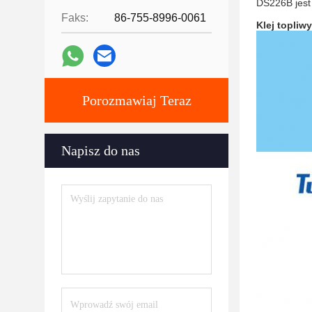
DS226B jest
Faks:
86-755-8996-0061
Klej topliw
Porozmawiaj Teraz
Napisz do nas