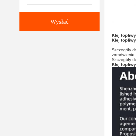
Wysłać
Klej topliw
Klej topliw
Szczegóły do
zamówienia k
Szczegóły do
Klej topliw