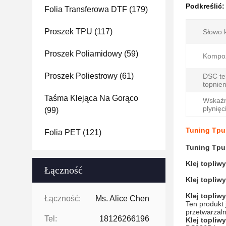
Podkreślić
Folia Transferowa DTF
(179)
Proszek TPU
(117)
Słowo 
Proszek Poliamidowy
(59)
Kompoz
Proszek Poliestrowy
(61)
DSC te
topnien
Taśma Klejąca Na Gorąco
Wskaźn
płynię
(99)
Tuning Tpu
Folia PET
(121)
Tuning Tpu
Klej topliw
Łączność
Klej topliw
Klej topliw
Łączność:
Ms. Alice Chen
Ten produkt 
przetwarzal
Tel:
18126266196
Klej topliw