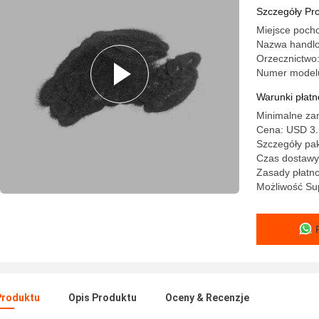
Szczegóły Pr
Miejsce poch
Nazwa handlo
Orzecznictw
Numer model
Warunki płatno
Minimalne za
Cena: USD 3.
Szczegóły pa
Czas dostawy:
Zasady płatno
Możliwość Sup
Produktu
Opis Produktu
Oceny & Recenzje