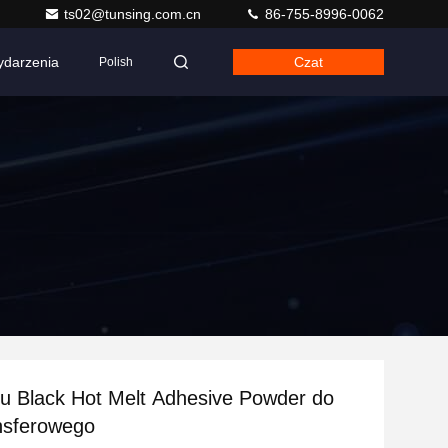
ts02@tunsing.com.cn
86-755-8996-0062
darzenia
Czat
Polish
u Black Hot Melt Adhesive Powder do
nsferowego