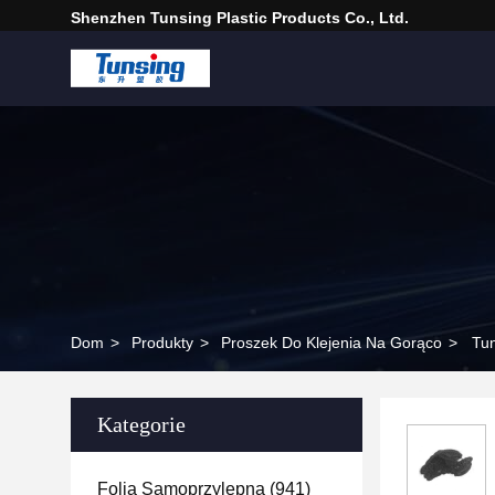
Shenzhen Tunsing Plastic Products Co., Ltd.
Dom
>
Produkty
>
Proszek Do Klejenia Na Gorąco
>
Tun
Kategorie
Folia Samoprzylepna
(941)