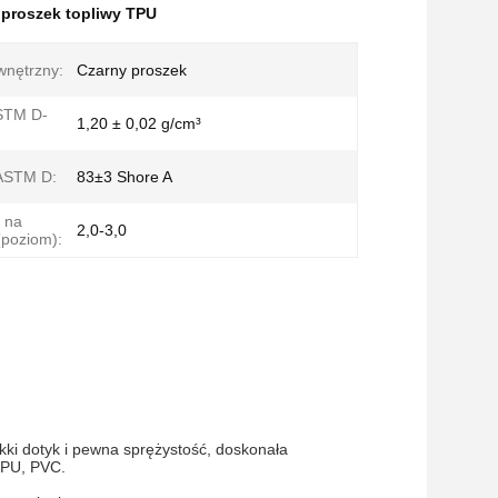
,
proszek topliwy TPU
wnętrzny:
Czarny proszek
STM D-
1,20 ± 0,02 g/cm³
ASTM D:
83±3 Shore A
 na
2,0-3,0
(poziom):
kki dotyk i pewna sprężystość, doskonała
TPU, PVC.