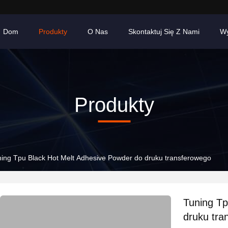
Dom
Produkty
O Nas
Skontaktuj Się Z Nami
Wy
Produkty
ing Tpu Black Hot Melt Adhesive Powder do druku transferowego
Tuning Tp
druku tra