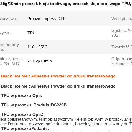
:
25g/10min proszek kleju topliwego
,
proszek kleju topliwego TPU
kluczowe:
Proszek topliwy DTF
Wygląd ze
Gęstość A
ycja:
TPU
792:
mperatury
110-125℃
Twardość 
ia:
ik szybkości
Odporność
25±5g/10min
cia ASTM D:
żółknięcie 
 Black Hot Melt Adhesive Powder do druku transferowego
 Black Hot Melt Adhesive Powder do druku transferowego
y TPU w proszku
Opis
y TPU w proszku
Produkt:
DS226B
y TPU w proszku
Opis:
jest poliuretanowym, termoplastycznym klejem topliwym w proszku.Mię
ność.Doskonała przyczepność do tkanin, bawełny, tkanin mieszanych, 
y TPU w proszku
Podanie: