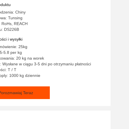
oduktu
odzenia: Chiny
wa: Tunsing
o: RoHs, REACH
u: DS226B
ści i wysyłki
mówienie: 25kg
5-5.8 per kg
kowania: 20 kg na worek
 Wysłane w ciągu 3-5 dni po otrzymaniu płatności
ści: T / T
ply: 1000 kg dziennie
Porozmawiaj Teraz