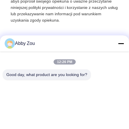
abyś poprosił swojego opiekuna o uważne przeczytanie
niniejszej polityki prywatności i korzystanie z naszych usług
lub przekazywanie nam informacji pod warunkiem
uzyskania zgody opiekuna.
Abby Zou
12:26 PM
Good day, what product are you looking for?
Shenzhen Tunsing Plastic Products Co., Ltd.
ts02@tunsing.com.cn
86-755-8996-0062
Strefa przemysłowa Tunsing, wieś Xiatian nr 28, ulica
Longtian, dystrykt Pingshan, miasto Shenzhen, prowincja