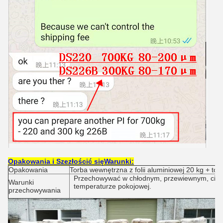
Opakowania i S
zezłościć się
Warunki:
Opakowania
Torba wewnętrzna z folii aluminiowej 20 kg + tor
Przechowywać w chłodnym, przewiewnym, cie
Warunki
temperaturze pokojowej.
przechowywania