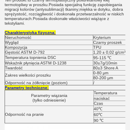
Ten produkt to czarny termoplastyczny poliuretanowy klej
termotopliwy w proszku.Posiada specjalną funkcję zapobiegania
migracji kolorów (antysublimacji) tkaniny;miękka w dotyku, dobra
sprężystość, rozciągliwość i doskonała przetwarzalność w niskich
temperaturach.Posiada doskonałe właściwości wiążące z
tekstyliami.
Charakterystyka fizyczna:
Nieruchomość
Kryterium
Wygląd
Czarny proszek
Kompozycja
TPU
Gęstość ASTM D-792
1,20 ± 0,02 g/cm³
Temperatura topnienia DSC
95-115 ℃
Wskaźnik płynięcia ASTM D-1238
30±7g/10min
Twardość
80±3 Shore A
0-80 μm
Zakres wielkości proszku
80-200 μm
Odporność na żółknięcie (poziom)
/
Parametry techniczne:
Temperatura
Parametry wiązania
naciskać
(tylko odniesienie)
Czas
40℃
Odporność na pranie
60℃
90 ℃