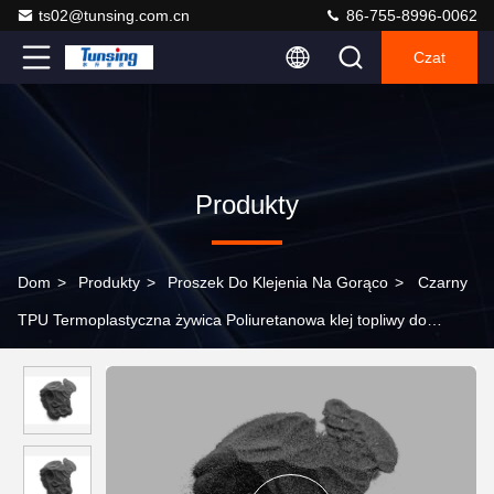
ts02@tunsing.com.cn
86-755-8996-0062
Czat
Produkty
Dom
>
Produkty
>
Proszek Do Klejenia Na Gorąco
>
Czarny
TPU Termoplastyczna żywica Poliuretanowa klej topliwy do
przenoszenia ciepła