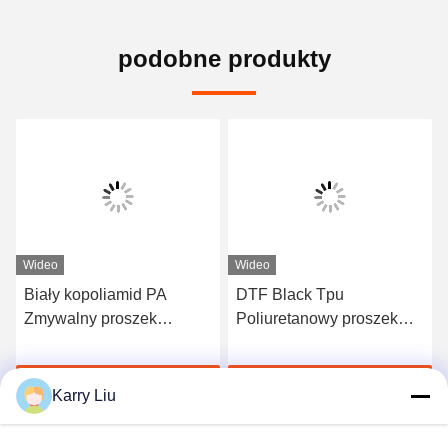
podobne produkty
Wideo
Wideo
Biały kopoliamid PA
DTF Black Tpu
Zmywalny proszek
Poliuretanowy proszek
termotopliwy do
klejący na gorąco do
drukowania
drukowania
Porozmawiaj Teraz
Porozmawiaj Teraz
termotransferowego
termotransferowego
Karry Liu