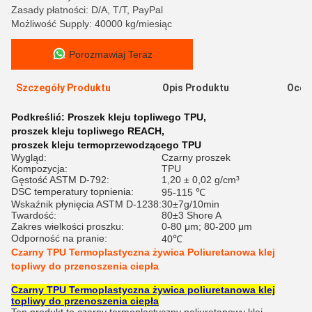
Zasady płatności: D/A, T/T, PayPal
Możliwość Supply: 40000 kg/miesiąc
Porozmawiaj Teraz
Szczegóły Produktu
Opis Produktu
Ocen
Podkreślić:
Proszek kleju topliwego TPU
,
proszek kleju topliwego REACH
,
proszek kleju termoprzewodzącego TPU
Wygląd:
Czarny proszek
Kompozycja:
TPU
Gęstość ASTM D-792:
1,20 ± 0,02 g/cm³
DSC temperatury topnienia:
95-115 ℃
Wskaźnik płynięcia ASTM D-1238:
30±7g/10min
Twardość:
80±3 Shore A
Zakres wielkości proszku:
0-80 μm; 80-200 μm
Odporność na pranie:
40℃
Czarny TPU Termoplastyczna żywica Poliuretanowa klej
topliwy do przenoszenia ciepła
Czarny TPU Termoplastyczna żywica poliuretanowa klej
topliwy do przenoszenia ciepła