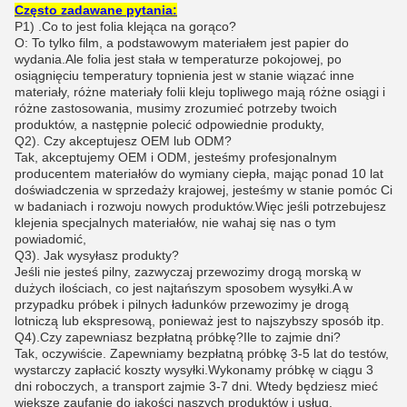
Często zadawane pytania:
P1) .Co to jest folia klejąca na gorąco?
O: To tylko film, a podstawowym materiałem jest papier do
wydania.Ale folia jest stała w temperaturze pokojowej, po
osiągnięciu temperatury topnienia jest w stanie wiązać inne
materiały, różne materiały folii kleju topliwego mają różne osiągi i
różne zastosowania, musimy zrozumieć potrzeby twoich
produktów, a następnie polecić odpowiednie produkty,
Q2). Czy akceptujesz OEM lub ODM?
Tak, akceptujemy OEM i ODM, jesteśmy profesjonalnym
producentem materiałów do wymiany ciepła, mając ponad 10 lat
doświadczenia w sprzedaży krajowej, jesteśmy w stanie pomóc Ci
w badaniach i rozwoju nowych produktów.Więc jeśli potrzebujesz
klejenia specjalnych materiałów, nie wahaj się nas o tym
powiadomić,
Q3). Jak wysyłasz produkty?
Jeśli nie jesteś pilny, zazwyczaj przewozimy drogą morską w
dużych ilościach, co jest najtańszym sposobem wysyłki.A w
przypadku próbek i pilnych ładunków przewozimy je drogą
lotniczą lub ekspresową, ponieważ jest to najszybszy sposób itp.
Q4).Czy zapewniasz bezpłatną próbkę?Ile to zajmie dni?
Tak, oczywiście. Zapewniamy bezpłatną próbkę 3-5 lat do testów,
wystarczy zapłacić koszty wysyłki.Wykonamy próbkę w ciągu 3
dni roboczych, a transport zajmie 3-7 dni. Wtedy będziesz mieć
większe zaufanie do jakości naszych produktów i usług,