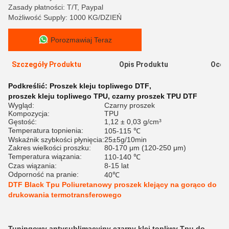
Zasady płatności: T/T, Paypal
Możliwość Supply: 1000 KG/DZIEŃ
Porozmawiaj Teraz
Szczegóły Produktu
Opis Produktu
Ocen
Podkreślić:
Proszek kleju topliwego DTF
,
proszek kleju topliwego TPU
,
czarny proszek TPU DTF
Wygląd:
Czarny proszek
Kompozycja:
TPU
Gęstość:
1,12 ± 0,03 g/cm³
Temperatura topnienia:
105-115 ℃
Wskaźnik szybkości płynięcia:
25±5g/10min
Zakres wielkości proszku:
80-170 μm (120-250 μm)
Temperatura wiązania:
110-140 ℃
Czas wiązania:
8-15 lat
Odporność na pranie:
40℃
DTF Black Tpu Poliuretanowy proszek klejący na gorąco do
drukowania termotransferowego
Tuningowy antysublimacyjny czarny klej topliwy Tpu do