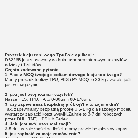
Proszek kleju topliwego Tpu
Pole aplikacji
:
DS226B jest stosowany w druku termotransferowym tekstyliów,
odzieży i T-shirtów
Często zadawane pytania:
1, A co z MOQ twojego poliamidowego kleju topliwego?
Mamy proszek topliwy TPU, PES i PA.MOQ to 20 kg / worek, jeśli
jest w magazynie.
2, jaki jest twój rozmiar cząstek?
Nasze PES, TPU, PA to 0-80um i 80-170um.
3, czy zapewniasz bezpłatną próbkę?Ile to zajmie dni?
Tak, zapewniamy bezpłatną próbkę 0,5-1 kg dla każdego modelu,
wystarczy zapłacić koszt wysyłki.Zajmie to 3-7 dni roboczych
przez DHL, TNT, UPS lub Fedex.
4, Jaki jest twój czas realizacji?
3-5 dni, w zależności od ilości, mamy prawie bezpieczny zapas.
5, jak zapłacić za moje zamówienie?