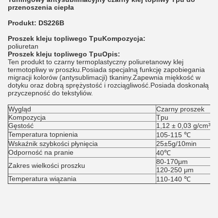
przenoszenia ciepła
Produkt: DS226B
Proszek kleju topliwego Tpu
Kompozycja:
poliuretan
Proszek kleju topliwego Tpu
Opis:
Ten produkt to czarny termoplastyczny poliuretanowy klej
termotopliwy w proszku.Posiada specjalną funkcję zapobiegania
migracji kolorów (antysublimacji) tkaniny.Zapewnia miękkość w
dotyku oraz dobrą sprężystość i rozciągliwość.Posiada doskonałą
przyczepność do tekstyliów.
Wygląd
Czarny proszek
Kompozycja
Tpu
Gęstość
1,12 ± 0,03 g/cm³
Temperatura topnienia
105-115 ℃
Wskaźnik szybkości płynięcia
25±5g/10min
Odporność na pranie
40℃
80-170μm
Zakres wielkości proszku
120-250 μm
Temperatura wiązania
110-140 ℃