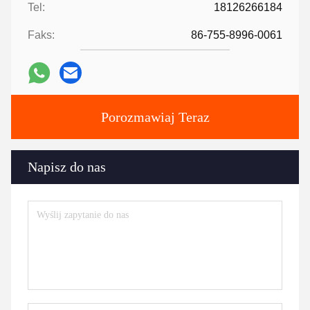
Tel:
18126266184
Faks:
86-755-8996-0061
Porozmawiaj Teraz
Napisz do nas