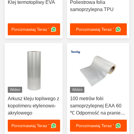
Klej termotopliwy EVA
Poliestrowa folia
samoprzylepna TPU
Porozmawiaj Teraz '
Porozmawiaj Teraz '
Wideo
Wideo
Arkusz kleju topliwego z
100 metrów folii
kopolimeru etylenowo-
samoprzylepnej EAA 60
akrylowego
℃ Odporność na pranie
na arkusz aluminiowy z
Porozmawiaj Teraz '
Porozmawiaj Teraz '
tkaniny