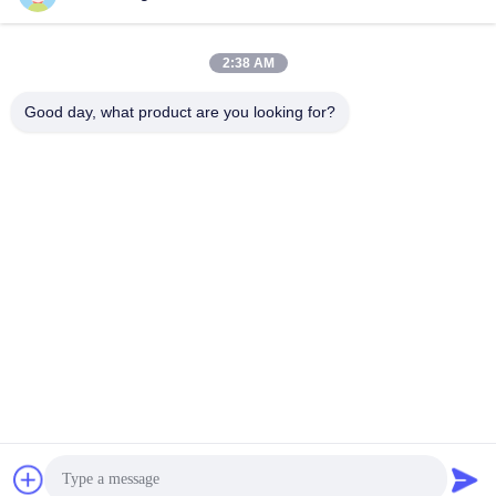
2:38 AM
Good day, what product are you looking for?
Shenzhen Tunsing Plastic Products Co., Ltd.
ts02@tunsing.com.cn
86-755-8996-0062
Strefa przemysłowa Tunsing, wieś Xiatian nr 28, ulica
Longtian, dystrykt Pingshan, miasto Shenzhen, prowincja
Guangdong, Chiny
Chiny Dobra jakość Folia samoprzylepna Dostawca. Prawa
autorskie © 2018-2026 Shenzhen Tunsing Plastic Products
Co., Ltd. . Wszelkie prawa zastrzeżone.