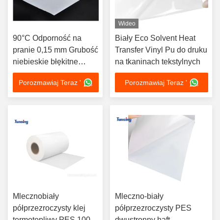
Wideo
90°C Odporność na
Biały Eco Solvent Heat
pranie 0,15 mm Grubość
Transfer Vinyl Pu do druku
niebieskie błękitne
na tkaninach tekstylnych
Przejrzystość
Porozmawiaj Teraz '
Porozmawiaj Teraz '
poliamidowa PA Film
klejący na gorąco do
naklejki na haftowanie
Mlecznobiały
Mleczno-biały
półprzezroczysty klej
półprzezroczysty PES
termotopliwy PES 100
dwustronny haft