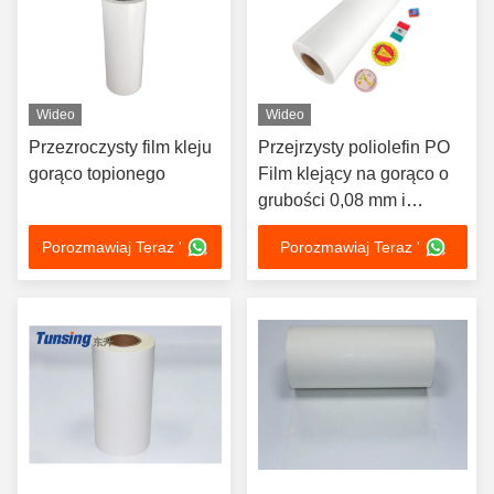
Wideo
Wideo
Przezroczysty film kleju
Przejrzysty poliolefin PO
gorąco topionego
Film klejący na gorąco o
grubości 0,08 mm i
odporny na pranie
Porozmawiaj Teraz '
Porozmawiaj Teraz '
40°C/72H do plastra
haftowego