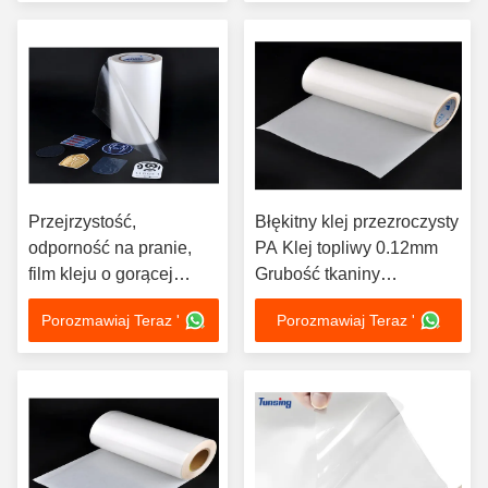
Przejrzystość,
Błękitny klej przezroczysty
odporność na pranie,
PA Klej topliwy 0.12mm
film kleju o gorącej
Grubość tkaniny
roztopieniu EAA o
nylonowej
Porozmawiaj Teraz '
Porozmawiaj Teraz '
różnej grubości do
plastrów na haftowanie
tkanin