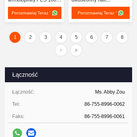
mikronów z folii
Producenci folii klejących
Porozmawiaj Teraz '
Porozmawiaj Teraz '
poliestrowej do metalu
na gorąco
1
2
3
4
5
6
7
8
Łączność
Łączność:
Ms. Abby Zou
Tel:
86-755-8996-0062
Faks:
86-755-8996-0061