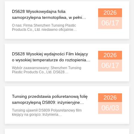
Danych Produktu dla swoich głównych
produktów,DS628IDS809folie klejące na gorąco.
DS628 Wysokowydajna folia
2026
W tej ...
samoprzylepna termotopliwa, w pełni
06/17
wykazująca właściwości reologiczne
O nas: Firma Shenzhen Tunsing Plastic
przejścia termicznego
Products Co., Ltd. niedawno oficjalnie
opublikowała najnowszą wersję karty
katalogowej produktu V1.4 dla swojego
głównego produktu ——Folia samoprzylepna
termotopliwa DS628. Nowa karta katalogowa
nie tylko udoskonala wytyczne dotyczące
DS628 Wysokiej wydajności Film klejący
2026
stosowania produktu, ale ...
o wysokiej temperaturze do roztopienia
06/17
na gorąco w pełni umożliwia
Wybór zaawansowany: Shenzhen Tunsing
wielofunkcyjne połączenia przemysłowe
Plastic Products Co., Ltd. DS628
Wysokowydajna folia samoprzylepna
termotopliwa w pełni umożliwia wielofunkcyjne
klejenie przemysłowe W nowoczesnych
procesach produkcyjnych wydajne i wysokiej
jakości łączenie materiałów jest kluczem do
Tunsing przedstawia poliuretanową folię
2026
określenia jakości produktu ...
samoprzylepną DS809: inżynieryjne
06/03
podłoże o niskiej aktywacji i wysokiej
Tunsing ujawnił DS809 Polyuretanowy film
wydajności
klejący na gorąco: Inżynieria
niskokwalifikowanego, wydajnego
wielosubstratowego wiązania Shenzhen
Tunsing Plastic Products Co., Ltd., wiodący
światowy producent zaawansowanych