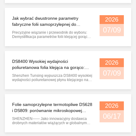
wrażliwą na ciśnienie SHENZHEN,
CHINA/Niedawno Shenzhen Tunsing Plastic
Products Co., Ltd. /oficjalnie wprowadziła /swoją
nowej generacji filmów klejących.DS7161
Jak wybrać dwustronne parametry
2026
Samoprzylepn...
fabryczne folii samoprzylepnej do
07/09
zastosowań inżynieryjnych
Precyzyjne wiązanie i przewodnik do wyboru:
Demystifikacja parametrów folii klejącej gorąco
topionej do zastosowań inżynierskich Światowe
informacje techniczne dotyczące produkcjiW
nowoczesnym laminowaniu przemysłowym,
produkcji odzieży klasy premium i montażu
sprzętu film klejący z gorącego ...
DS8400 Wysokiej wydajności
2026
poliuretanowa folia klejąca na gorąco:
07/09
precyzyjne rozwiązania wiązania do
Shenzhen Tunsing wypuszcza DS8400 wysokiej
globalnej produkcji
wydajności poliuretanowej płynu klejącego na
gorąco: precyzyjne rozwiązania wiązania oparte
na danych dla globalnej produkcji SHENZHEN,
ChinaShenzhen Tunsing Plastic Products Co.,
Ltd., wiodący światowy producent najwyższej
klasy filmów klejących na gorąco, ...
Folie samoprzylepne termotopliwe DS628
2026
i DS809: porównanie mikroskopowej
06/17
przemiany cieplnej i przewodnik po
SHENZHEN—— Jako innowacyjny dostawca
wyborze przemysłu
drobnych materiałów wiążących w globalnym
łańcuchu dostaw produkcyjnych, firma
Shenzhen Tunsing Plastic Products Co., Ltd.
oficjalnie wydała najnowszą wersję V1.4 Kart