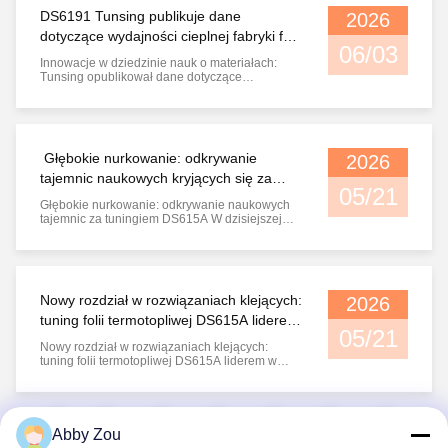
materiałów klejących,oficjalnie opublikował
DS6191 Tunsing publikuje dane
2026
sprawozdanie z technicznej walidacji i ...
dotyczące wydajności cieplnej fabryki folii
06/03
samoprzylepnych polimerowych
Innowacje w dziedzinie nauk o materiałach:
odpornych na temperatury poniżej zera
Tunsing opublikował dane dotyczące
właściwości reologicznych i termicznych
podłoża polimerowego odpornego na zimno
Zaawansowane elementy inżynieryjne
wymagają wiązań klejących, które nie ulegają
kompromisowi, gdy temperatura środowiska
Głębokie nurkowanie: odkrywanie
2026
gwałtownie spada...
tajemnic naukowych kryjących się za
05/21
tuningiem fabryki folii klejącej na gorąco
Głębokie nurkowanie: odkrywanie naukowych
DS615A z Chin
tajemnic za tuningiem DS615A W dzisiejszej
epoce szybkiej produkcji precyzyjnej film klejący,
choć pozornie prosty, zawiera skomplikowaną
naukę o materiałach i złożone tajemnice
reologiczne.Rozumienie filmów gorąco
topiących wykracza daleko poza intuicyjną ...
Nowy rozdział w rozwiązaniach klejących:
2026
tuning folii termotopliwej DS615A liderem
05/21
w zakresie wysokowydajnego klejenia
Nowy rozdział w rozwiązaniach klejących:
tuning folii termotopliwej DS615A liderem w
zakresie wysokowydajnego klejenia Wraz z
szybkim rozwojem branż precyzyjnych, takich
jak elektronika 3C, komunikacja 5G i produkcja
samochodów, wymagania dotyczące materiałów
1
2
3
4
5
klejących ewoluowały daleko poza zwykłą ...
Abby Zou