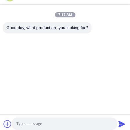
7:17 AM
Good day, what product are you looking for?
Shenzhen Tunsing Plastic Products Co., Ltd.
ts02@tunsing.com.cn
86-755-8996-0062
Strefa przemysłowa Tunsing, wieś Xiatian nr 28, ulica
Longtian, dystrykt Pingshan, miasto Shenzhen, prowincja
Guangdong, Chiny
Chiny Dobra jakość Folia samoprzylepna Dostawca. Prawa
autorskie © 2018-2026 Shenzhen Tunsing Plastic Products
Co., Ltd. . Wszelkie prawa zastrzeżone.