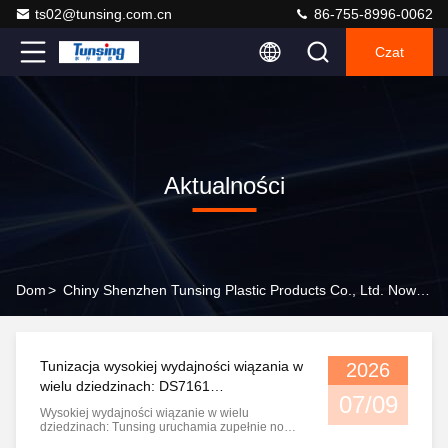
ts02@tunsing.com.cn
86-755-8996-0062
Czat
Aktualności
Dom
>
Chiny Shenzhen Tunsing Plastic Products Co., Ltd. Nowe Informacje O Firmie
Tunizacja wysokiej wydajności wiązania w
2026
wielu dziedzinach: DS7161
07/09
Samoprzylepna folia akrylowa wrażliwa
Wysokiej wydajności wiązanie w wielu
na ciśnienie
dziedzinach: Tunsing uruchamia zupełnie nową
samoprzylepną akrylową folie klejącą DS7161