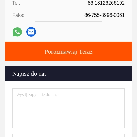
Tel:
86 18126266192
Faks:
86-755-8996-0061
Porozmawiaj Teraz
Napisz do nas