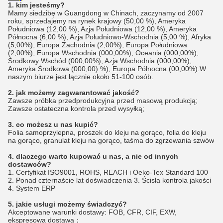
1. kim jesteśmy?
Mamy siedzibę w Guangdong w Chinach, zaczynamy od 2007 
roku, sprzedajemy na rynek krajowy (50,00 %), Ameryka 
Południowa (12,00 %), Azja Południowa (12,00 %), Ameryka 
Północna (6,00 %), Azja Południowo-Wschodnia (5,00 %), Afryka 
(5,00%), Europa Zachodnia (2,00%), Europa Południowa 
(2,00%), Europa Wschodnia (000,00%), Oceania (000,00%), 
Środkowy Wschód (000,00%), Azja Wschodnia (000,00%), 
Ameryka Środkowa (000,00) %), Europa Północna (00,00%).W 
naszym biurze jest łącznie około 51-100 osób.
2. jak możemy zagwarantować jakość?
Zawsze próbka przedprodukcyjna przed masową produkcją;
Zawsze ostateczna kontrola przed wysyłką;
3. co możesz u nas kupić?
Folia samoprzylepna, proszek do kleju na gorąco, folia do kleju 
na gorąco, granulat kleju na gorąco, taśma do zgrzewania szwów
4. dlaczego warto kupować u nas, a nie od innych 
dostawców?
1. Certyfikat ISO9001, ROHS, REACH i Oeko-Tex Standard 100 
2. Ponad czternaście lat doświadczenia 3. Ścisła kontrola jakości 
4. System ERP
5. jakie usługi możemy świadczyć?
Akceptowane warunki dostawy: FOB, CFR, CIF, EXW, 
ekspresowa dostawa；