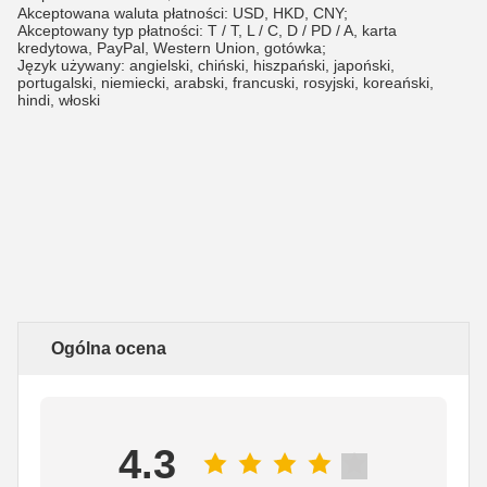
Akceptowana waluta płatności: USD, HKD, CNY;
Akceptowany typ płatności: T / T, L / C, D / PD / A, karta 
kredytowa, PayPal, Western Union, gotówka;
Język używany: angielski, chiński, hiszpański, japoński, 
portugalski, niemiecki, arabski, francuski, rosyjski, koreański, 
hindi, włoski
Ogólna ocena
4.3