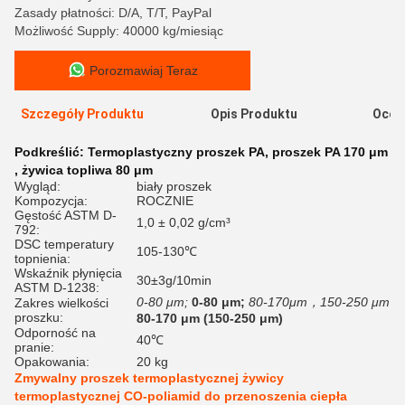
Zasady płatności: D/A, T/T, PayPal
Możliwość Supply: 40000 kg/miesiąc
Porozmawiaj Teraz
Szczegóły Produktu
Opis Produktu
Ocen
Podkreślić:
Termoplastyczny proszek PA
,
proszek PA 170 μm
,
żywica topliwa 80 μm
Wygląd:
biały proszek
Kompozycja:
ROCZNIE
Gęstość ASTM D-
1,0 ± 0,02 g/cm³
792:
DSC temperatury
105-130℃
topnienia:
Wskaźnik płynięcia
30±3g/10min
ASTM D-1238:
0-80 μm;
0-80 μm;
80-170μm，150-250 μm
Zakres wielkości
proszku:
80-170 μm (150-250 μm)
Odporność na
40℃
pranie:
Opakowania:
20 kg
Zmywalny proszek termoplastycznej żywicy
termoplastycznej CO-poliamid do przenoszenia ciepła