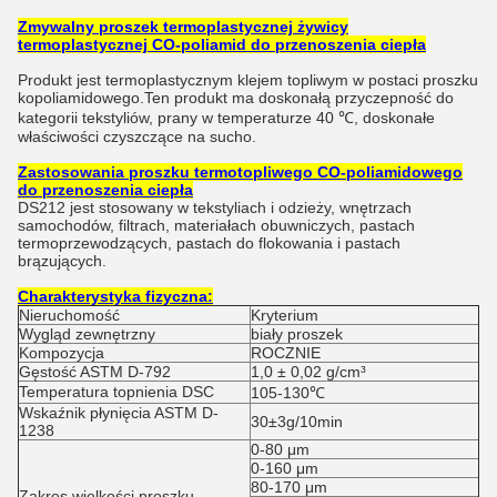
Zmywalny proszek termoplastycznej żywicy
termoplastycznej CO-poliamid do przenoszenia ciepła
Produkt jest termoplastycznym klejem topliwym w postaci proszku
kopoliamidowego.Ten produkt ma doskonałą przyczepność do
kategorii tekstyliów, prany w temperaturze 40 ℃, doskonałe
właściwości czyszczące na sucho.
Zastosowania proszku termotopliwego CO-poliamidowego
do przenoszenia ciepła
DS212 jest stosowany w tekstyliach i odzieży, wnętrzach
samochodów, filtrach, materiałach obuwniczych, pastach
termoprzewodzących, pastach do flokowania i pastach
brązujących.
Charakterystyka fizyczna:
Nieruchomość
Kryterium
Wygląd zewnętrzny
biały proszek
Kompozycja
ROCZNIE
Gęstość ASTM D-792
1,0 ± 0,02 g/cm³
Temperatura topnienia DSC
105-130℃
Wskaźnik płynięcia ASTM D-
30±3g/10min
1238
0-80 μm
0-160 μm
80-170 μm
Zakres wielkości proszku