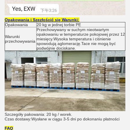
Opakowania i S
zezłościć się
Warunki:
Opakowania
20 kg w jednej torbie PE
Przechowywany w suchym nieotwartym
opakowaniu w temperaturze pokojowej przez 12
Warunki
miesięcy.Wysoka temperatura i ciśnienie
przechowywania
spowodują aglomerację.Tace nie mogą być
podwójnie dociskane.
Szczegóły pakowania: 20 kg / worek.
Czas dostawy:Wysłane w ciągu 3-5 dni po dokonaniu płatności
FAQ