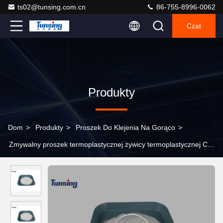
ts02@tunsing.com.cn
86-755-8996-0062
Czat
Produkty
Dom
>
Produkty
>
Proszek Do Klejenia Na Gorąco
>
Zmywalny proszek termoplastycznej żywicy termoplastycznej CO-
poliamid do przenoszenia ciepła