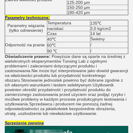
125-200 μm
150-250 μm
180-420 μm
Parametry techniczne:
Temperatura
135℃
Parametry wiązania
naciskać
3,0 kg/cm2
(tylko odniesienie)
Czas
14 lat
Świetny
40℃
Odporność na pranie
/
60℃
/
90 ℃
Oświadczenie prawne:
Powyższe dane są oparte na średniej z
wielokrotnych eksperymentów Tunsing Lab z ogólnymi
problemami i zaleceniami dotyczącymi produktu i
zastosowania.Nie może być interpretowane jako dowód gwarancji
na właściwości produktu lub przydatność konkretnego
obszaru.Stosowanie jednostek powinno być dobrane zgodnie z
ich własnymi warunkami i testem selektywnym.Użytkownik
powinien określić przydatność i przydatność produktu do
zamierzonego zastosowania przed użyciem oraz podjąć ryzyko i
możliwe problemy w każdym procesie produkcyjnym testowania i
użytkowania.Sprzedawca i producent nie ponoszą żadnej
odpowiedzialności za jakiekolwiek bezpośrednie obrażenia,
utratę, uszkodzenie lub niewłaściwe użytkowanie.
Sprzężenie zwrotne