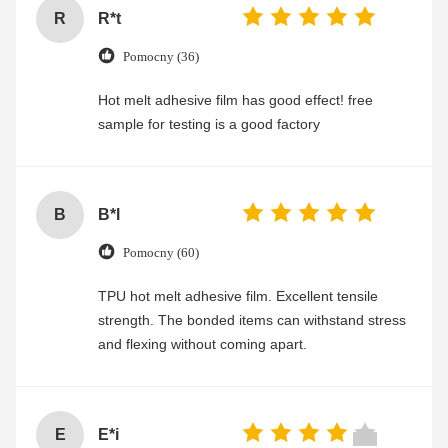
R
R*t
Pomocny (36)
Hot melt adhesive film has good effect! free
sample for testing is a good factory
B
B*l
Pomocny (60)
TPU hot melt adhesive film. Excellent tensile
strength. The bonded items can withstand stress
and flexing without coming apart.
E
E*i