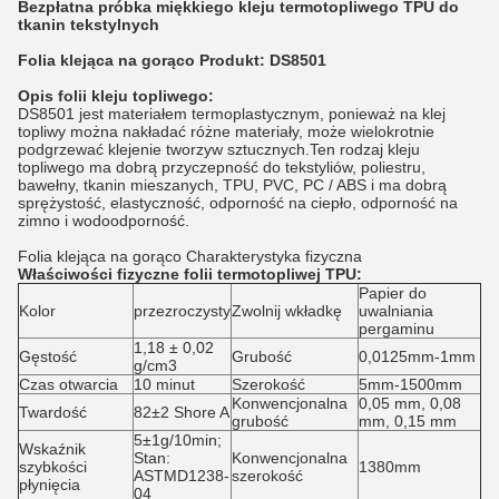
Bezpłatna próbka miękkiego kleju termotopliwego TPU do
tkanin tekstylnych
Folia klejąca na gorąco Produkt: DS8501
Opis folii kleju topliwego:
DS8501 jest materiałem termoplastycznym, ponieważ na klej
topliwy można nakładać różne materiały, może wielokrotnie
podgrzewać klejenie tworzyw sztucznych.Ten rodzaj kleju
topliwego ma dobrą przyczepność do tekstyliów, poliestru,
bawełny, tkanin mieszanych, TPU, PVC, PC / ABS i ma dobrą
sprężystość, elastyczność, odporność na ciepło, odporność na
zimno i wodoodporność.
Folia klejąca na gorąco Charakterystyka fizyczna
Właściwości fizyczne folii termotopliwej TPU:
Papier do
Kolor
przezroczysty
Zwolnij wkładkę
uwalniania
pergaminu
1,18 ± 0,02
Gęstość
Grubość
0,0125mm-1mm
g/cm3
Czas otwarcia
10 minut
Szerokość
5mm-1500mm
Konwencjonalna
0,05 mm, 0,08
Twardość
82±2 Shore A
grubość
mm, 0,15 mm
5±1g/10min;
Wskaźnik
Stan:
Konwencjonalna
szybkości
1380mm
ASTMD1238-
szerokość
płynięcia
04