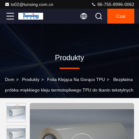
ts02@tunsing.com.cn
86-755-8996-0062
Czat
Produkty
Dom
>
Produkty
>
Folia Klejąca Na Gorąco TPU
>
Bezpłatna
próbka miękkiego kleju termotopliwego TPU do tkanin tekstylnych