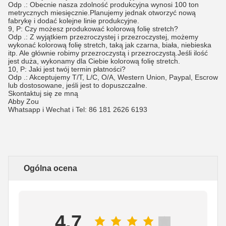
Odp .: Obecnie nasza zdolność produkcyjna wynosi 100 ton
metrycznych miesięcznie.Planujemy jednak otworzyć nową
fabrykę i dodać kolejne linie produkcyjne.
9, P: Czy możesz produkować kolorową folię stretch?
Odp .: Z wyjątkiem przezroczystej i przezroczystej, możemy
wykonać kolorową folię stretch, taką jak czarna, biała, niebieska
itp. Ale głównie robimy przezroczystą i przezroczystą.Jeśli ilość
jest duża, wykonamy dla Ciebie kolorową folię stretch.
10, P: Jaki jest twój termin płatności?
Odp .: Akceptujemy T/T, L/C, O/A, Western Union, Paypal, Escrow
lub dostosowane, jeśli jest to dopuszczalne.
Skontaktuj się ze mną
Abby Zou
Whatsapp i Wechat i Tel: 86 181 2626 6193
Ogólna ocena
4.7