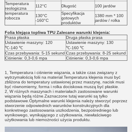
Temperatura
112°C
Długość
100 jardów
reologiczna
temperatura
Specyfikacja
130°C
1380 mm * 100
robocza
gotowych
-160°C
jardów / rolka
produktów
Folia klejąca topliwa TPU Zalecane warunki klejenia:
Prasa płaska
Druga płaska prasa
Ustawienie maszyny: 120
Ustawienie maszyny: 130
℃-140 ℃
℃-160 ℃
Czas przebywania: 5-15 sekund
Czas przebywania: 8-25 sekund
Ciśnienie: 0,3-0,6 mpa
Ciśnienie: 0,3-0,6 mpa
1, Temperatura i ciśnienie wiązania, a także czas związany z
wytrzymałością folii na materiał.Temperatura klejenia musi być
zbliżona do temperatury ustawionej przez maszynę, nacisk musi
być równomierny, forma i rolka dociskowa muszą być płaskie.
2, W różnych maszynach i materiałach zastosowane warunki
wiązania będą różne.Zaznaczone tutaj warunki są tylko
podstawowe.Optymalne warunki klejenia należy stworzyć poprzez
stworzenie odpowiednich warunków konstrukcyjnych dla
konkretnego zastosowania uszkodzenia, bezpośredniego lub
wynikowego, wynikającego z użytkowania, niewłaściwego
użytkowania lub niemożności użycia produktu.