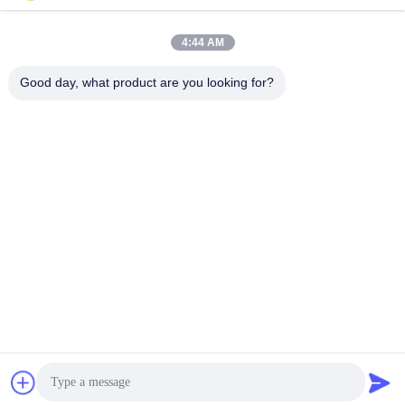
4:44 AM
Good day, what product are you looking for?
Shenzhen Tunsing Plastic Products Co., Ltd.
ts02@tunsing.com.cn
86-755-8996-0062
Strefa przemysłowa Tunsing, wieś Xiatian nr 28, ulica
Longtian, dystrykt Pingshan, miasto Shenzhen, prowincja
Guangdong, Chiny
Chiny Dobra jakość Folia samoprzylepna Dostawca. Prawa
autorskie © 2018-2026 Shenzhen Tunsing Plastic Products
Co., Ltd. . Wszelkie prawa zastrzeżone.