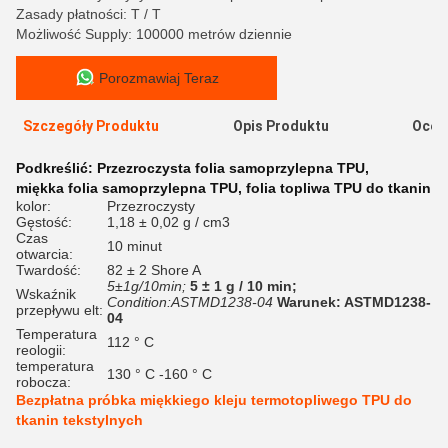
Zasady płatności: T / T
Możliwość Supply: 100000 metrów dziennie
Porozmawiaj Teraz
Szczegóły Produktu
Opis Produktu
Ocen
Podkreślić:
Przezroczysta folia samoprzylepna TPU
,
miękka folia samoprzylepna TPU
,
folia topliwa TPU do tkanin
kolor:
Przezroczysty
Gęstość:
1,18 ± 0,02 g / cm3
Czas
10 minut
otwarcia:
Twardość:
82 ± 2 Shore A
5±1g/10min;
5 ± 1 g / 10 min;
Wskaźnik
Condition:ASTMD1238-04
Warunek: ASTMD1238-
przepływu elt:
04
Temperatura
112 ° C
reologii:
temperatura
130 ° C -160 ° C
robocza:
Bezpłatna próbka miękkiego kleju termotopliwego TPU do
tkanin tekstylnych