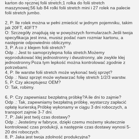
karton do ręcznej folii stretch;1 rolka do folii stretch
maszynowej;56 lub 84 rolki folii stretch mini i 27 rolek na palecie
folii stretch jumbo.
2, P: Ile rolek można w pełni zmieścić w jednym pojemniku, takim
jak 20FT, 40FT?
O: Szczegóły znajdują się w powyższych formularzach.Jeśli twoja
specyfikacja jest inna, musisz podać nam rozmiar kartonu, a
następnie odpowiednio obliczymy.
3, P: A co z klejem folii stretch?
Odp .: Jest to samoprzylepna folia stretch.Możemy
wyprodukować klej jednostronny i dwustronny, ale zwykle klej
jednostronny.Poza tym lepkość można kontrolować zgodnie z
potrzebami.
4, P: Ile warstw folii stretch może wykonać twój sprzęt?
Odp .: Nasz sprzęt może wytwarzać folię stretch 1/2/3 warstw.
5, P: Czy akceptujesz OEM?
O: Tak, robimy.
6, P: Czy zapewniasz bezpłatną próbkę?A ile dni to zajmie?
Odp .: Tak, zapewniamy bezpłatną próbkę, wystarczy zapłacić
opłatę kurierską.Próbkę wykonamy w ciągu 3 dni roboczych, a
transport zajmie 3-7 dni.
7, P: Jaki jest twój czas dostawy?
Odp .: Jesteśmy w fabryce, dzięki czemu możemy skutecznie
kontrolować czas produkcji, a następnie czas dostawy wynosi 5-
20 dni roboczych.
8, P: Jaka jest twoja zdolność produkcyjna?