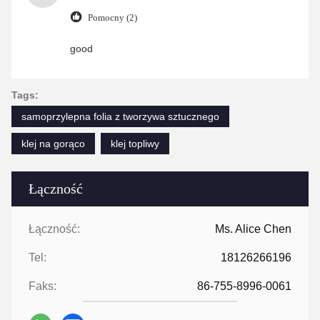
Pomocny (2)
good
Tags:
samoprzylepna folia z tworzywa sztucznego
klej na gorąco
klej topliwy
Łączność
Łączność:
Ms. Alice Chen
Tel:
18126266196
Faks:
86-755-8996-0061