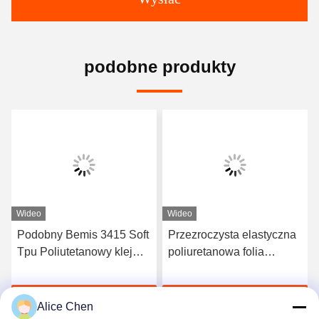
podobne produkty
Wideo
Wideo
Podobny Bemis 3415 Soft
Przezroczysta elastyczna
Tpu Poliutetanowy klej
poliuretanowa folia
termotopliwy Tpu do
samoprzylepna TPU
tkanin
Producenci folii klejących
Porozmawiaj Teraz
Porozmawiaj Teraz
na gorąco
Alice Chen