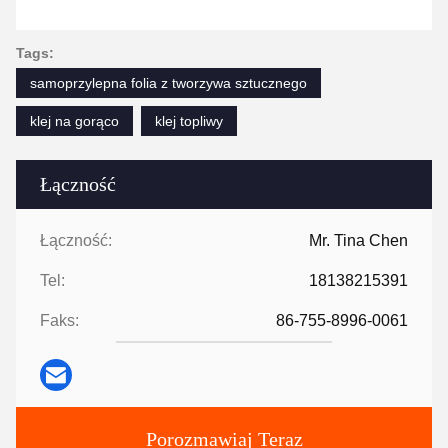
Tags:
samoprzylepna folia z tworzywa sztucznego
klej na gorąco
klej topliwy
Łączność
Łączność:
Mr. Tina Chen
Tel:
18138215391
Faks:
86-755-8996-0061
Porozmawiaj Teraz