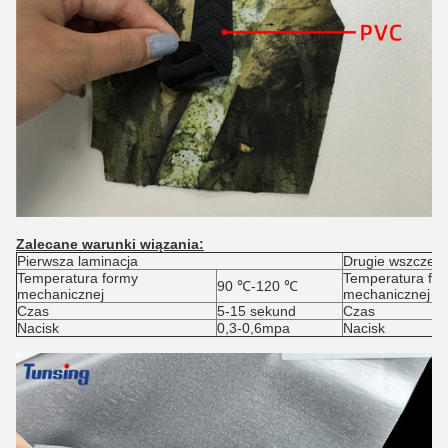
Zalecane warunki wiązania:
Pierwsza laminacja
Drugie wszczepi
Temperatura formy
Temperatura fo
90 ℃-120 ℃
mechanicznej
mechanicznej
Czas
5-15 sekund
Czas
Nacisk
0,3-0,6mpa
Nacisk