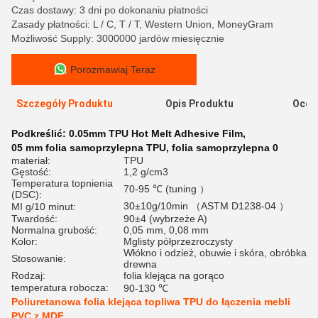
Czas dostawy: 3 dni po dokonaniu płatności
Zasady płatności: L / C, T / T, Western Union, MoneyGram
Możliwość Supply: 3000000 jardów miesięcznie
Porozmawiaj Teraz
Szczegóły Produktu
Opis Produktu
Ocen
Podkreślić:
0.05mm TPU Hot Melt Adhesive Film
,
05 mm folia samoprzylepna TPU
,
folia samoprzylepna 0
materiał:
TPU
Gęstość:
1,2 g/cm3
Temperatura topnienia
70-95 ℃ (tuning ）
(DSC):
30±10g/10min （ASTM D1238-04 ）
MI g/10 minut:
Twardość:
90±4 (wybrzeże A)
Normalna grubość:
0,05 mm, 0,08 mm
Kolor:
Mglisty półprzezroczysty
Włókno i odzież, obuwie i skóra, obróbka
Stosowanie:
drewna
Rodzaj:
folia klejąca na gorąco
temperatura robocza:
90-130 ℃
Poliuretanowa folia klejąca topliwa TPU do łączenia mebli
PVC z MDF