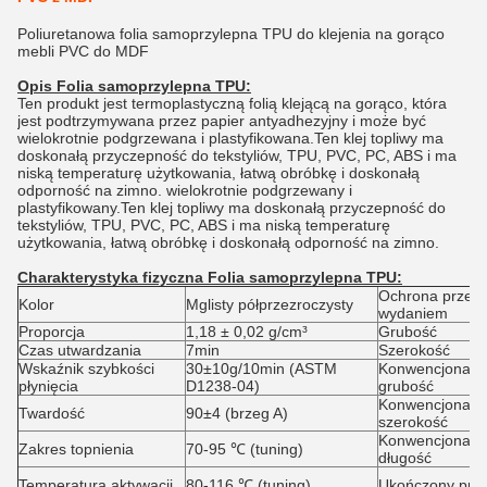
Poliuretanowa folia samoprzylepna TPU do klejenia na gorąco
mebli PVC do MDF
Opis
Folia samoprzylepna TPU
:
Ten produkt jest termoplastyczną folią klejącą na gorąco, która
jest podtrzymywana przez papier antyadhezyjny i może być
wielokrotnie podgrzewana i plastyfikowana.Ten klej topliwy ma
doskonałą przyczepność do tekstyliów, TPU, PVC, PC, ABS i ma
niską temperaturę użytkowania, łatwą obróbkę i doskonałą
odporność na zimno. wielokrotnie podgrzewany i
plastyfikowany.Ten klej topliwy ma doskonałą przyczepność do
tekstyliów, TPU, PVC, PC, ABS i ma niską temperaturę
użytkowania, łatwą obróbkę i doskonałą odporność na zimno.
Charakterystyka fizyczna
Folia samoprzylepna TPU:
Ochrona przed
Kolor
Mglisty półprzezroczysty
wydaniem
Proporcja
1,18 ± 0,02 g/cm³
Grubość
Czas utwardzania
7min
Szerokość
Wskaźnik szybkości
30±10g/10min (ASTM
Konwencjonaln
płynięcia
D1238-04)
grubość
Konwencjonaln
Twardość
90±4 (brzeg A)
szerokość
Konwencjonaln
Zakres topnienia
70-95 ℃ (tuning)
długość
Temperatura aktywacji
80-116 ℃ (tuning)
Ukończony pro