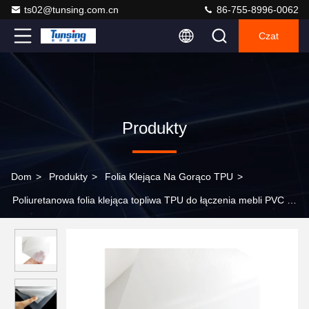
ts02@tunsing.com.cn
86-755-8996-0062
Czat
Produkty
Dom
>
Produkty
>
Folia Klejąca Na Gorąco TPU
>
Poliuretanowa folia klejąca topliwa TPU do łączenia mebli PVC z
MDF