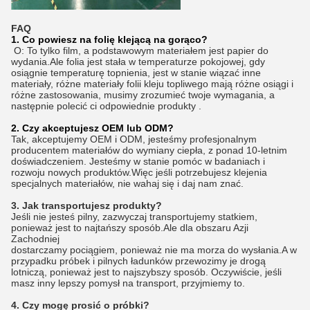
FAQ
1. Co powiesz na folię klejącą na gorąco?
O: To tylko film, a podstawowym materiałem jest papier do
wydania.Ale folia jest stała w temperaturze pokojowej, gdy
osiągnie temperaturę topnienia, jest w stanie wiązać inne
materiały, różne materiały folii kleju topliwego mają różne osiągi i
różne zastosowania, musimy zrozumieć twoje wymagania, a
następnie polecić ci odpowiednie produkty .
2. Czy akceptujesz OEM lub ODM?
Tak, akceptujemy OEM i ODM, jesteśmy profesjonalnym
producentem materiałów do wymiany ciepła, z ponad 10-letnim
doświadczeniem. Jesteśmy w stanie pomóc w badaniach i
rozwoju nowych produktów.Więc jeśli potrzebujesz klejenia
specjalnych materiałów, nie wahaj się i daj nam znać.
3. Jak transportujesz produkty?
Jeśli nie jesteś pilny, zazwyczaj transportujemy statkiem,
ponieważ jest to najtańszy sposób.Ale dla obszaru Azji
Zachodniej
dostarczamy pociągiem, ponieważ nie ma morza do wysłania.A w
przypadku próbek i pilnych ładunków przewozimy je drogą
lotniczą, ponieważ jest to najszybszy sposób. Oczywiście, jeśli
masz inny lepszy pomysł na transport, przyjmiemy to.
4. Czy mogę prosić o próbki?