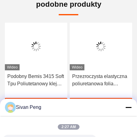
podobne produkty
Wideo
Przezroczysta elastyczna
Termoplastyczny materiał
poliuretanowa folia
poliuretanowy Tpu Bemis
samoprzylepna TPU
3218 0,05 mm Grubość
Producenci folii klejących
150 cm Szerokość Folia
Porozmawiaj Teraz
Porozmawiaj Teraz
na gorąco
klejąca na gorąco do
Sivan Peng
mikrofibry
2:27 AM