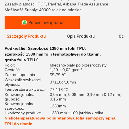
Zasady płatności: T / T, PayPal, Alibaba Trade Assurance
Możliwość Supply: 40000 rolek na miesiąc
Porozmawiaj Teraz
Szczegóły Produktu
Opis Produktu
Ocen
Podkreślić:
Szerokość 1380 mm folii TPU
,
szerokość 1380 mm folii termotopliwej do tkanin
,
gruba folia TPU 0
Kolor:
Mleczno-biały półprzezroczysty
Gęstość:
1,20 ± 0,02 g/cm³
Zakres topnienia:
55-75 ℃
Wskaźnik szybkości
37±10g/10min
płynięcia:
Temperatura aktywacji:
77-116 ℃
Konwencjonalna
0,05 mm, 0,08 mm, 0,10 mm 0,12 mm,
grubość:
0,15 mm
Konwencjonalna
1380mm
szerokość:
Ukończony produkt:
1380 mm * 100 jardów / rolka
Niskotemperaturowa poliuretanowa folia samoprzylepna
TPU do tkanin