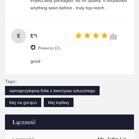
impeccably packaged. As for quality, it surpassed
anything seen before - truly top-notch
craftsmanship. Any questions i had were
promptly addressed by their attentive customer
service team. Highly recommend this company!
E
E*i
Pomocny (2)
good
Tags:
samoprzylepna folia z tworzywa sztucznego
klej na gorąco
klej topliwy
Łączność