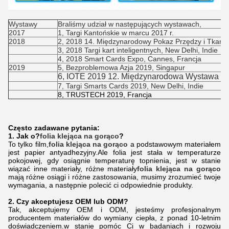
Wystawy
Braliśmy udział w następujących wystawach,
2017
1, Targi Kantońskie w marcu 2017 r.
2018
2, 2018 14. Międzynarodowy Pokaz Przędzy i Tkani
3, 2018 Targi kart inteligentnych, New Delhi, Indie
4, 2018 Smart Cards Expo, Cannes, Francja
2019
5, Bezproblemowa Azja 2019, Singapur
6, IOTE 2019 12. Międzynarodowa Wystawa In
7, Targi Smarts Cards 2019, New Delhi, Indie
8, TRUSTECH 2019, Francja
Często zadawane pytania:
1. Jak o?
folia klejąca na gorąco
?
To tylko film,
folia klejąca na gorąco
a podstawowym materiałem
jest papier antyadhezyjny.Ale folia jest stała w temperaturze
pokojowej, gdy osiągnie temperaturę topnienia, jest w stanie
wiązać inne materiały, różne materiały
folia klejąca na gorąco
mają różne osiągi i różne zastosowania, musimy zrozumieć twoje
wymagania, a następnie polecić ci odpowiednie produkty.
2. Czy akceptujesz OEM lub ODM?
Tak, akceptujemy OEM i ODM, jesteśmy profesjonalnym
producentem materiałów do wymiany ciepła, z ponad 10-letnim
doświadczeniem.w stanie pomóc Ci w badaniach i rozwoju