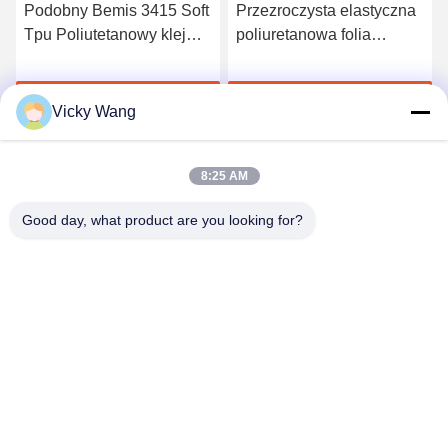
Podobny Bemis 3415 Soft
Przezroczysta elastyczna
Tpu Poliutetanowy klej
poliuretanowa folia
termotopliwy Tpu do
samoprzylepna TPU
tkanin
Producenci folii klejących
Porozmawiaj Teraz
Porozmawiaj Teraz
na gorąco
Vicky Wang
8:25 AM
Good day, what product are you looking for?
Shenzhen Tunsing Plastic Products Co., Ltd.
ts02@tunsing.com.cn
86-755-8996-0062
Strefa przemysłowa Tunsing, wieś Xiatian nr 28, ulica
Longtian, dystrykt Pingshan, miasto Shenzhen, prowincja
Guangdong, Chiny