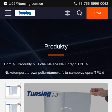
ts02@tunsing.com.cn
86-755-8996-0062
Czat
Produkty
Dom
>
Produkty
>
Folia Klejąca Na Gorąco TPU
>
Niskotemperaturowa poliuretanowa folia samoprzylepna TPU do
tkanin