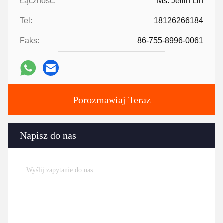
Łączność:
Ms. Jellin Lin
Tel:
18126266184
Faks:
86-755-8996-0061
Porozmawiaj Teraz
Napisz do nas