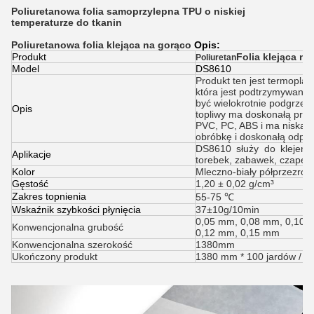
Poliuretanowa folia samoprzylepna TPU o niskiej
temperaturze do tkanin
Poliuretanowa folia klejąca na gorąco
Opis:
Produkt
Folia klejąca na
Poliuretan
Model
DS8610
Produkt ten jest termoplas
która jest podtrzymywana p
być wielokrotnie podgrzewa
Opis
topliwy ma doskonałą przy
PVC, PC, ABS i ma niską t
obróbkę i doskonałą odpo
DS8610 służy do klejenia
Aplikacje
torebek, zabawek, czapek,
Kolor
Mleczno-biały półprzezroc
Gęstość
1,20 ± 0,02 g/cm³
Zakres topnienia
55-75 ℃
Wskaźnik szybkości płynięcia
37±10g/10min
0,05 mm, 0,08 mm, 0,10
Konwencjonalna grubość
0,12 mm, 0,15 mm
Konwencjonalna szerokość
1380mm
Ukończony produkt
1380 mm * 100 jardów / ro