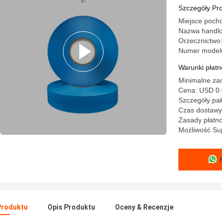
Szczegóły Pr
Miejsce poch
Nazwa handlo
Orzecznictw
Numer model
Warunki płatno
Minimalne zam
Cena: USD 0.
Szczegóły pak
Czas dostawy:
Zasady płatno
Możliwość Su
Produktu
Opis Produktu
Oceny & Recenzje