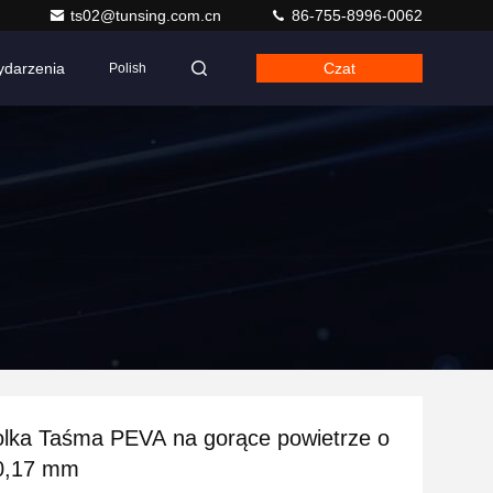
ts02@tunsing.com.cn
86-755-8996-0062
darzenia
Czat
Polish
olka Taśma PEVA na gorące powietrze o
 0,17 mm