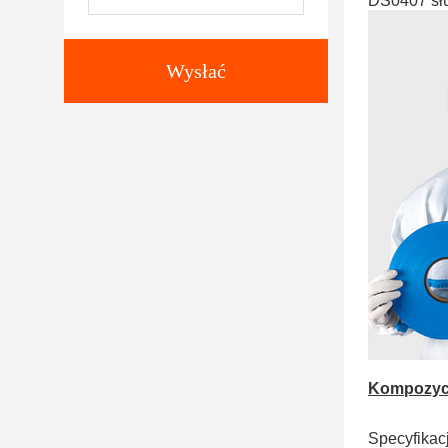
DS0407 słu
Wysłać
Kompozyc
Specyfikac