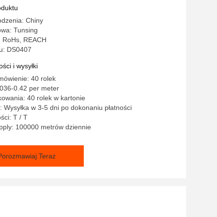
oduktu
odzenia: Chiny
wa: Tunsing
o: RoHs, REACH
u: DS0407
ści i wysyłki
ówienie: 40 rolek
036-0.42 per meter
owania: 40 rolek w kartonie
 Wysyłka w 3-5 dni po dokonaniu płatności
ści: T / T
pply: 100000 metrów dziennie
Porozmawiaj Teraz