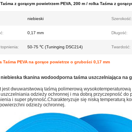
:
Taśma z gorącym powietrzem PEVA
,
200 m / rolka Taśma z gorąc
niebieski
Szerokość:
ć:
0,17 mm
Długość:
topnienia:
50-75 ℃ (Tuninging DSC214)
Twardość:
ka Taśma PEVA na gorące powietrze o grubości 0,17 mm
niebieska tkanina wodoodporna taśma uszczelniająca na g
t jest dwuwarstwową taśmą polimerową wysokotemperaturową i 
 uszczelniania odzieży ochronnej i ma dobrą przyczepność do p
ienia i super płynność.Charakteryzuje się niską temperaturą ko
powierzchni odzieży ochronnej.