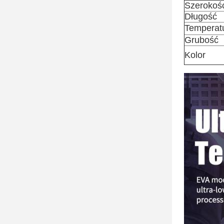
Szerokoś
Długość
Temperatu
Grubość
Kolor