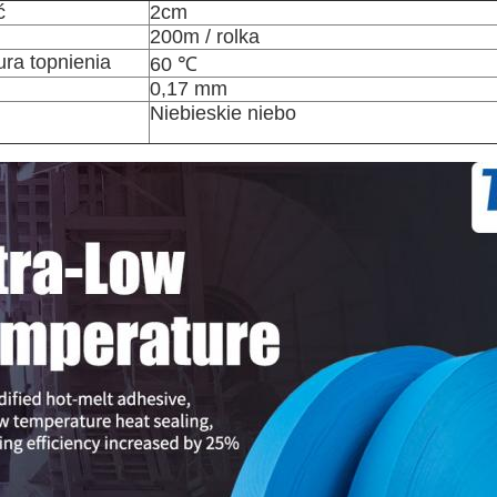
ć
2cm
200m / rolka
ra topnienia
60 ℃
0,17 mm
Niebieskie niebo