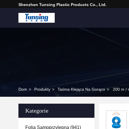
Shenzhen Tunsing Plastic Products Co., Ltd.
Dom
>
Produkty
>
Taśma Klejąca Na Gorąco
>
200 m / 
Kategorie
Folia Samoprzylepna
(941)