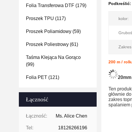
Podkreślić
Folia Transferowa DTF
(179)
Proszek TPU
(117)
kolor:
Proszek Poliamidowy
(59)
Gruboś
Proszek Poliestrowy
(61)
Zakres 
Taśma Klejąca Na Gorąco
200 m / rol
(99)
Folia PET
(121)
20mm 
Ten produk
głównie do
Łączność
zakres topn
spalaniem 
Łączność:
Ms. Alice Chen
Tel:
18126266196