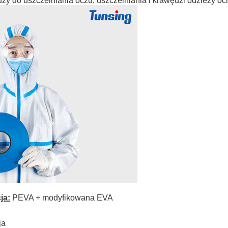
ży do uszczelniania oczu, uszczelniania i krawędzi odzieży oc
ja:
PEVA + modyfikowana EVA
ja