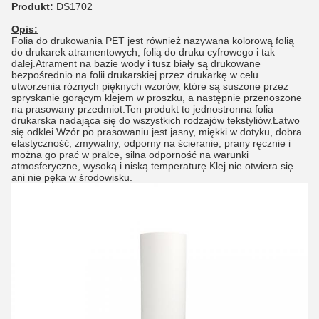
Produkt:
DS1702
Opis:
Folia do drukowania PET jest również nazywana kolorową folią
do drukarek atramentowych, folią do druku cyfrowego i tak
dalej.Atrament na bazie wody i tusz biały są drukowane
bezpośrednio na folii drukarskiej przez drukarkę w celu
utworzenia różnych pięknych wzorów, które są suszone przez
spryskanie gorącym klejem w proszku, a następnie przenoszone
na prasowany przedmiot.Ten produkt to jednostronna folia
drukarska nadająca się do wszystkich rodzajów tekstyliów.Łatwo
się odklei.Wzór po prasowaniu jest jasny, miękki w dotyku, dobra
elastyczność, zmywalny, odporny na ścieranie, prany ręcznie i
można go prać w pralce, silna odporność na warunki
atmosferyczne, wysoką i niską temperaturę Klej nie otwiera się
ani nie pęka w środowisku.