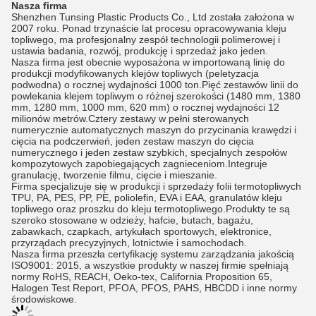
Nasza firma
Shenzhen Tunsing Plastic Products Co., Ltd została założona w
2007 roku. Ponad trzynaście lat procesu opracowywania kleju
topliwego, ma profesjonalny zespół technologii polimerowej i
ustawia badania, rozwój, produkcję i sprzedaż jako jeden.
Nasza firma jest obecnie wyposażona w importowaną linię do
produkcji modyfikowanych klejów topliwych (peletyzacja
podwodna) o rocznej wydajności 1000 ton.Pięć zestawów linii do
powlekania klejem topliwym o różnej szerokości (1480 mm, 1380
mm, 1280 mm, 1000 mm, 620 mm) o rocznej wydajności 12
milionów metrów.Cztery zestawy w pełni sterowanych
numerycznie automatycznych maszyn do przycinania krawędzi i
cięcia na podczerwień, jeden zestaw maszyn do cięcia
numerycznego i jeden zestaw szybkich, specjalnych zespołów
kompozytowych zapobiegających zagnieceniom.Integruje
granulację, tworzenie filmu, cięcie i mieszanie.
Firma specjalizuje się w produkcji i sprzedaży folii termotopliwych
TPU, PA, PES, PP, PE, poliolefin, EVA i EAA, granulatów kleju
topliwego oraz proszku do kleju termotopliwego.Produkty te są
szeroko stosowane w odzieży, hafcie, butach, bagażu,
zabawkach, czapkach, artykułach sportowych, elektronice,
przyrządach precyzyjnych, lotnictwie i samochodach.
Nasza firma przeszła certyfikację systemu zarządzania jakością
ISO9001: 2015, a wszystkie produkty w naszej firmie spełniają
normy RoHS, REACH, Oeko-tex, California Proposition 65,
Halogen Test Report, PFOA, PFOS, PAHS, HBCDD i inne normy
środowiskowe.