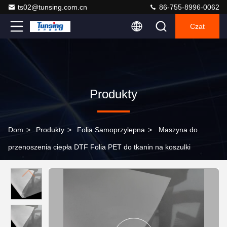
ts02@tunsing.com.cn
86-755-8996-0062
Czat
Produkty
Dom
>
Produkty
>
Folia Samoprzylepna
>
Maszyna do
przenoszenia ciepła DTF Folia PET do tkanin na koszulki