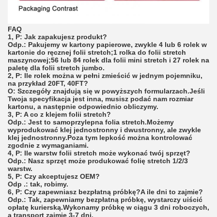
FAQ
1, P: Jak zapakujesz produkt?
Odp.: Pakujemy w kartony papierowe, zwykle 4 lub 6 rolek w
kartonie do ręcznej folii stretch;1 rolka do folii stretch
maszynowej;56 lub 84 rolek dla folii mini stretch i 27 rolek na
paletę dla folii stretch jumbo.
2, P: Ile rolek można w pełni zmieścić w jednym pojemniku,
na przykład 20FT, 40FT?
O: Szczegóły znajdują się w powyższych formularzach.Jeśli
Twoja specyfikacja jest inna, musisz podać nam rozmiar
kartonu, a następnie odpowiednio obliczymy.
3, P: A co z klejem folii stretch?
Odp.: Jest to samoprzylepna folia stretch.Możemy
wyprodukować klej jednostronny i dwustronny, ale zwykle
klej jednostronny.Poza tym lepkość można kontrolować
zgodnie z wymaganiami.
4, P: Ile warstw folii stretch może wykonać twój sprzęt?
Odp.: Nasz sprzęt może produkować folię stretch 1/2/3
warstw.
5, P: Czy akceptujesz OEM?
Odp .: tak, robimy.
6, P: Czy zapewniasz bezpłatną próbkę?A ile dni to zajmie?
Odp.: Tak, zapewniamy bezpłatną próbkę, wystarczy uiścić
opłatę kurierską.Wykonamy próbkę w ciągu 3 dni roboczych,
a transport zajmie 3-7 dni.