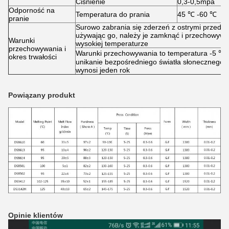
Ciśnienie
0,3-0,5mpa
Odporność na
Temperatura do prania
45 ℃ -60 ℃
pranie
Surowo zabrania się zderzeń z ostrymi przedmi
używając go, należy je zamknąć i przechowywać
Warunki
wysokiej temperaturze
przechowywania i
Warunki przechowywania to temperatura -5 ℃ 
okres trwałości
unikanie bezpośredniego światła słonecznego, 
wynosi jeden rok
Powiązany produkt
Opinie klientów