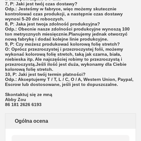
7, P: Jaki jest twój czas dostawy?
Odp.: Jesteśmy w fabryce, więc możemy skutecznie
kontrolować czas produkcji, a następnie czas dostawy
wynosi 5-20 dni roboczych.
8, P: Jaka jest twoja zdolność produkcyjna?
Odp.: Obecnie nasze zdolności produkcyjne wynoszą 100
ton metrycznych miesięcznie.Planujemy jednak otworzyć
nową fabrykę i dodać kolejne linie produkcyjne.
9, P: Czy możesz produkować kolorową folię stretch?
O: Oprócz przezroczystej i przezroczystej folii, możemy
wykonać kolorową folię stretch, taką jak czarna, biała,
niebieska itp. Ale najczęściej robimy to przezroczystą i
przezroczystą.Jeśli ilość jest duża, wykonamy dla Ciebie
kolorową folię stretch.
10, P: Jaki jest twój termin płatności?
Odp.: Akceptujemy T / T, L / C, O / A, Western Union, Paypal,
Escrow lub dostosowane, jeśli jest to dopuszczalne.
Skontaktuj się ze mną
Abby Zou
86 181 2626 6193
Ogólna ocena