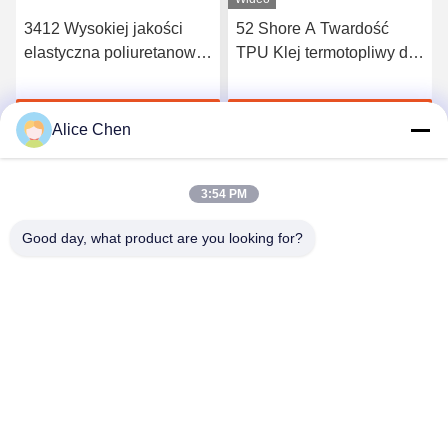
3412 Wysokiej jakości
52 Shore A Twardość
elastyczna poliuretanowa
TPU Klej termotopliwy do
folia klejąca na gorąco
bezszwowej bielizny
Porozmawiaj Teraz
Porozmawiaj Teraz
Alice Chen
3:54 PM
Good day, what product are you looking for?
Shenzhen Tunsing Plastic Products Co., Ltd.
ts02@tunsing.com.cn
86-755-8996-0062
Strefa przemysłowa Tunsing, wieś Xiatian nr 28, ulica
Longtian, dystrykt Pingshan, miasto Shenzhen, prowincja
Guangdong, Chiny