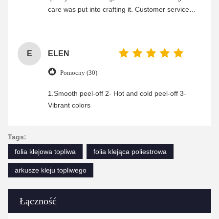
care was put into crafting it. Customer service
was friendly and efficient, ensuring a smooth and
enjoyable shopping experience.
E
ELEN
Pomocny (30)
1.Smooth peel-off 2- Hot and cold peel-off 3-
Vibrant colors
Tags:
folia klejowa topliwa
folia klejąca poliestrowa
arkusze kleju topliwego
Łączność