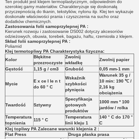
Ten produkt jest klejem termoplastycznym, odpowiednim do
szerokiej gamy materiałów. Charakteryzuje się doskonałą
przyczepnością do tkanin, tekstyliów, nylonu itp. Klej ten wykazuje
doskonałe właściwości prania i czyszczenia na sucho oraz
dodatków chemicznych.
Zastosowania folii samoprzylepnej
PA
:
Kierunek rozwoju i zastosowanie DS002 dotyczy akcesoriów
odzieżowych, obuwia, torebek, bagażu, haftu, rzemiosła z klejem.
Skład folii samoprzylepnej
PA
:
Poliamid
Klej termotopliwy
PA
Charakterystyka fizyczna:
Błękitne
Zwolnij
Kolor
Zwolnij papier
przezroczyste
wkładkę
Gęstość
1,15 g / cm3
Grubość
0,05 mm-1 mm
Warunek 35 g /
Wskaźnik
E
x
ce
l
le
n
t
10 min: 190 ℃ /
Mycie
szybkości
do 60 ° C
2,16 kg
płynięcia
obciążenia
Specyfikacja
1000 mm * 100
Twardość
Sztywny
gotowych
jardów / rolka
produktów
Temperatura
Temperatura
140
° C do
170
°
115 ° C
topnienia
linii kleju
1
C
Klej topliwy
PA
Zalecane warunki klejenia
2
:
Flat Press
Druga płaska prasa