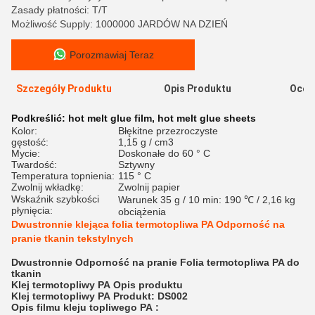
Zasady płatności: T/T
Możliwość Supply: 1000000 JARDÓW NA DZIEŃ
Porozmawiaj Teraz
Szczegóły Produktu
Opis Produktu
Ocen
Podkreślić:
hot melt glue film
,
hot melt glue sheets
Kolor:
Błękitne przezroczyste
gęstość:
1,15 g / cm3
Mycie:
Doskonałe do 60 ° C
Twardość:
Sztywny
Temperatura topnienia:
115 ° C
Zwolnij wkładkę:
Zwolnij papier
Wskaźnik szybkości
Warunek 35 g / 10 min: 190 ℃ / 2,16 kg
płynięcia:
obciążenia
Dwustronnie klejąca folia termotopliwa PA Odporność na
pranie tkanin tekstylnych
Dwustronnie Odporność na pranie Folia termotopliwa PA do
tkanin
Klej termotopliwy
PA
Opis produktu
Klej termotopliwy
PA
Produkt: DS002
Opis filmu kleju topliwego
PA
: