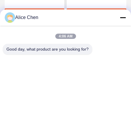
folia klejąca na gorąco
bezszwowej bielizny
Porozmawiaj Teraz
Porozmawiaj Teraz
Alice Chen
4:06 AM
Good day, what product are you looking for?
Shenzhen Tunsing Plastic Products Co., Ltd.
ts02@tunsing.com.cn
86-755-8996-0062
Strefa przemysłowa Tunsing, wieś Xiatian nr 28, ulica
Longtian, dystrykt Pingshan, miasto Shenzhen, prowincja
Guangdong, Chiny