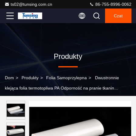
ts02@tunsing.com.cn
86-755-8996-0062
Czat
Produkty
Dom
>
Produkty
>
Folia Samoprzylepna
>
Dwustronnie
klejąca folia termotopliwa PA Odporność na pranie tkanin
tekstylnych