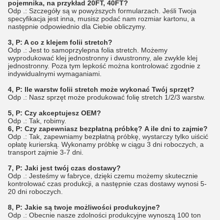
pojemnika, na przykład 20FT, 40FT?
Odp .: Szczegóły są w powyższych formularzach. Jeśli Twoja
specyfikacja jest inna, musisz podać nam rozmiar kartonu, a
następnie odpowiednio dla Ciebie obliczymy.
3, P: A co z klejem folii stretch?
Odp .: Jest to samoprzylepna folia stretch. Możemy
wyprodukować klej jednostronny i dwustronny, ale zwykle klej
jednostronny. Poza tym lepkość można kontrolować zgodnie z
indywidualnymi wymaganiami.
4, P: Ile warstw folii stretch może wykonać Twój sprzęt?
Odp .: Nasz sprzęt może produkować folię stretch 1/2/3 warstw.
5, P: Czy akceptujesz OEM?
Odp .: Tak, robimy.
6, P: Czy zapewniasz bezpłatną próbkę?
A ile dni to zajmie?
Odp .: Tak, zapewniamy bezpłatną próbkę, wystarczy tylko uiścić
opłatę kurierską. Wykonamy próbkę w ciągu 3 dni roboczych, a
transport zajmie 3-7 dni.
7, P: Jaki jest twój czas dostawy?
Odp .: Jesteśmy w fabryce, dzięki czemu możemy skutecznie
kontrolować czas produkcji, a następnie czas dostawy wynosi 5-
20 dni roboczych.
8, P: Jakie są twoje możliwości produkcyjne?
Odp .: Obecnie nasze zdolności produkcyjne wynoszą 100 ton