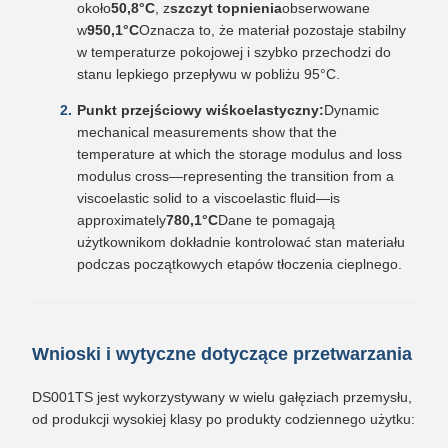
około
50,8°C
, z
szczyt topnienia
obserwowane
w
950,1°C
Oznacza to, że materiał pozostaje stabilny
w temperaturze pokojowej i szybko przechodzi do
stanu lepkiego przepływu w pobliżu 95°C.
Punkt przejściowy wiśkoelastyczny:
Dynamic
mechanical measurements show that the
temperature at which the storage modulus and loss
modulus cross—representing the transition from a
viscoelastic solid to a viscoelastic fluid—is
approximately
780,1°C
Dane te pomagają
użytkownikom dokładnie kontrolować stan materiału
podczas początkowych etapów tłoczenia cieplnego.
Wnioski i wytyczne dotyczące przetwarzania
DS001TS jest wykorzystywany w wielu gałęziach przemysłu,
od produkcji wysokiej klasy po produkty codziennego użytku: