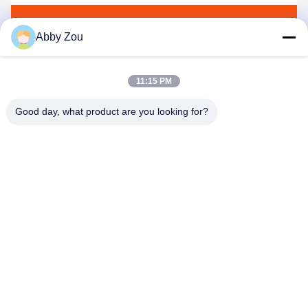
Wysłać
Abby Zou
11:15 PM
Good day, what product are you looking for?
Shenzhen Tunsing Plastic Products Co., Ltd.
ts02@tunsing.com.cn
86-755-8996-0062
Strefa przemysłowa Tunsing, wieś Xiatian nr 28, ulica
Longtian, dystrykt Pingshan, miasto Shenzhen, prowincja
Guangdong, Chiny