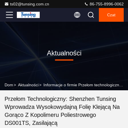
ts02@tunsing.com.cn
86-755-8996-0062
Czat
Aktualności
Dom
>
Aktualności
>
Informacje o firmie Przełom technologiczny: Shenzhen Tunsing wprowadza wysokowydajną folię klejącą na gorąco z kopolimeru poliestrowego DS001TS, zasilającą
Przełom Technologiczny: Shenzhen Tunsing
Wprowadza Wysokowydajną Folię Klejącą Na
Gorąco Z Kopolimeru Poliestrowego
DS001TS, Zasilającą