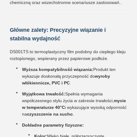
chemiczną oraz wszechstronne scenariusze zastosowań..
Główne zalety: Precyzyjne wiązanie i
stabilna wydajność
DS001TS to termoplastyczny film podobny do ciepłego kleju
roztopionego, wspierany przez papierowe podłoże.
Wyższa kompatybilność wiązania:
Produkt ten
wykazuje doskonałą przyczepność do
wyroby
włókiennicze, PVC i PC
.
Wyjątkowa trwałość:
Spełnia wymagania
współczesnego stylu życia w zakresie trwałości,
mycie
w temperaturze 40°C
i wykazujące wysoką odporność
na
czyszczenie na sucho
.
Dokładne parametry fizyczne:
Kolor:
Mleko białe, półprzezroczyste.