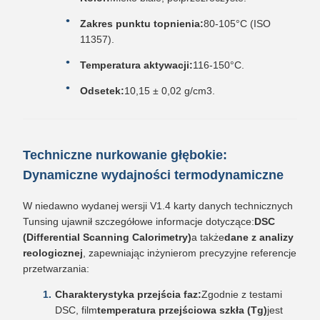
Zakres punktu topnienia:
80-105°C (ISO
11357).
Temperatura aktywacji:
116-150°C.
Odsetek:
10,15 ± 0,02 g/cm3.
Techniczne nurkowanie głębokie:
Dynamiczne wydajności termodynamiczne
W niedawno wydanej wersji V1.4 karty danych technicznych
Tunsing ujawnił szczegółowe informacje dotyczące:
DSC
(Differential Scanning Calorimetry)
a także
dane z analizy
reologicznej
, zapewniając inżynierom precyzyjne referencje
przetwarzania:
Charakterystyka przejścia faz:
Zgodnie z testami
DSC, film
temperatura przejściowa szkła (Tg)
jest