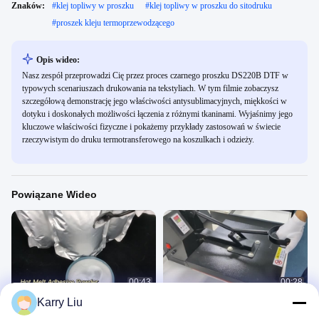
Znaków:
#
klej topliwy w proszku
#
klej topliwy w proszku do sitodruku
#
proszek kleju termoprzewodzącego
Opis wideo:
Nasz zespół przeprowadzi Cię przez proces czarnego proszku DS220B DTF w
typowych scenariuszach drukowania na tekstyliach. W tym filmie zobaczysz
szczegółową demonstrację jego właściwości antysublimacyjnych, miękkości w
dotyku i doskonałych możliwości łączenia z różnymi tkaninami. Wyjaśnimy jego
kluczowe właściwości fizyczne i pokażemy przykłady zastosowań w świecie
rzeczywistym do druku termotransferowego na koszulkach i odzieży.
Powiązane Wideo
00:43
00:28
Karry Liu
1 kg DS220
Tpu Dtf Transfer Powder Powder Hot
Melt For Dtf Textile T-Shirt Printing
胶粉